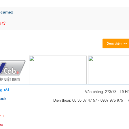
ecamex
8 tỷ
Xem thêm >>
g tôi
Văn phòng: 273/73 - Lê H
ook
Điện thoại: 08 36 37 47 57 - 0987 975 975 =
r
e +
be