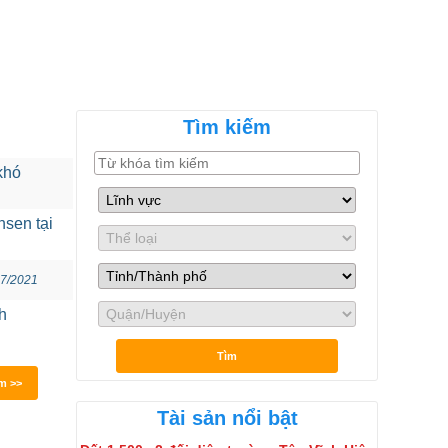
Đăng tài sản
ĐĂNG NHẬP
Tìm kiếm
khó
nsen tại
07/2021
h
Tìm
m >>
Tài sản nổi bật