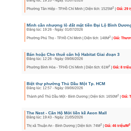
Đăng lúc: 19:10 - Ngày: 01/07/2026
2
Phường Tân Hiệp - TP.Hồ Chí Minh | Diện tích: 1525M
|
Giá: 29 t
Mình cần nhượng lô đất mặt tiền Đại Lộ Bình Dươn
Đăng lúc: 19:26 - Ngày: 01/07/2026
2
Phường Phú Thọ - TP.Hồ Chí Minh | Diện tích: 148M
|
Giá: Thươ
Bán hoặc Cho thuê căn hộ Habitat Giai đoạn 3
Đăng lúc: 12:26 - Ngày: 09/06/2026
2
Phường Bình Hòa - TP.Hồ Chí Minh | Diện tích: 61M
|
Giá: 8 triệ
Biệt thự phường Thủ Dầu Một Tp. HCM
Đăng lúc: 12:57 - Ngày: 09/06/2026
2
Thành phố Thủ Dầu Một - Bình Dương | Diện tích: 1650M
|
Giá:
The Nest - Căn Hộ Mới liền kề Aeon Mall
Đăng lúc: 19:43 - Ngày: 21/05/2026
2
2
Thị xã Thuận An - Bình Dương | Diện tích: 74M
|
Giá: 46 triệu/M