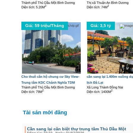
Thành phố Thủ Dầu Một Bình Dương
Thị xã Thuận An Bình Dương
2
2
Diện tích: 5.20M
Diện tích: 74M
Giá: 59 triệu/Tháng
Giá: 3,5 tỷ
Cho thuê căn hộ chung cư Sky View-
cần sang lại 1.400m vuông d
Trung tâm KDC Chánh Nghĩa TDM
lịch Đà Lạt
Thành phố Thủ Dầu Một Bình Dương
Xã Long Thành Đồng Nai
2
2
Diện tích: 79M
Diện tích: 1400M
Tài sản mới đăng
Cần sang lại căn biệt thự trung tâm Thủ Dầu Một