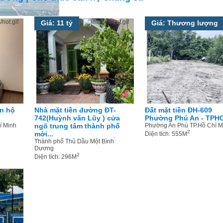
Giá: 11 tỷ
Giá: Thương lượng
n hộ
Nhà mặt tiền đường ĐT-
Đất mặt tiền ĐH-609
742(Huỳnh văn Lũy ) cửa
Phường Phú An - TPH
í Minh
ngõ trung tâm thành phố
Phường An Phú TP.Hồ Chí M
2
mới...
Diện tích: 555M
Thành phố Thủ Dầu Một Bình
Dương
2
Diện tích: 296M