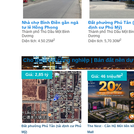
Nhà chợ Bình Điền gần ngã
Đất phường Phú Tân (
tư lê Hồng Phong
định cư Phú Mỹ)
Thành phố Thủ Dầu Một Bình
Thành phố Thủ Dầu Một Bì
Dương
Dương
2
2
Diện tích: 4.50.25M
Diện tích: 5,70.30M
Cho thuê đất công nghiệp
|
Bán đất nền dự
Giá: 2,85 tỷ
2
Giá: 46 triệu/M
Đất phường Phú Tân (tái định cư Phú
The Nest - Căn Hộ Mới liền k
Mỹ)
Mall