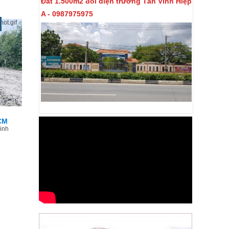
Đất 1.500m2 đối diện trường Tân Vĩnh Hiệp
A - 0987975975
CM
inh