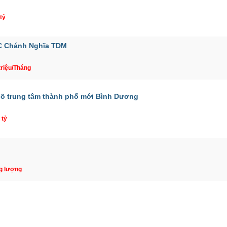
 tỷ
DC Chánh Nghĩa TDM
triệu/Tháng
gõ trung tâm thành phố mới Bình Dương
 tỷ
g lượng