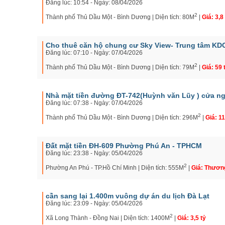
Đăng lúc: 10:54 - Ngày: 08/04/2026
2
Thành phố Thủ Dầu Một - Bình Dương | Diện tích: 80M
|
Giá: 3,8
Cho thuê căn hộ chung cư Sky View- Trung tâm K
Đăng lúc: 07:10 - Ngày: 07/04/2026
2
Thành phố Thủ Dầu Một - Bình Dương | Diện tích: 79M
|
Giá: 59 
Nhà mặt tiền đường ĐT-742(Huỳnh văn Lũy ) cửa n
Đăng lúc: 07:38 - Ngày: 07/04/2026
2
Thành phố Thủ Dầu Một - Bình Dương | Diện tích: 296M
|
Giá: 11
Đất mặt tiền ĐH-609 Phường Phú An - TPHCM
Đăng lúc: 23:38 - Ngày: 05/04/2026
2
Phường An Phú - TP.Hồ Chí Minh | Diện tích: 555M
|
Giá: Thươn
cần sang lại 1.400m vuông dự án du lịch Đà Lạt
Đăng lúc: 23:09 - Ngày: 05/04/2026
2
Xã Long Thành - Đồng Nai | Diện tích: 1400M
|
Giá: 3,5 tỷ