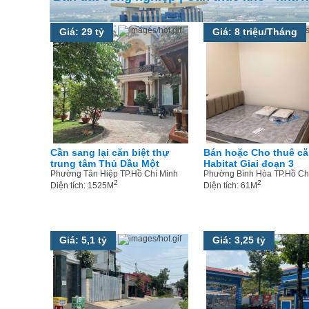
Giá: 29 tỷ
Giá: 8 triệu/Tháng
Cần sang lại căn biệt thự
Bán hoặc Cho thuê că
trung tâm Thủ Dầu Một
Habitat Giai đoạn 3
Phường Tân Hiệp TP.Hồ Chí Minh
Phường Bình Hòa TP.Hồ Ch
2
2
Diện tích: 1525M
Diện tích: 61M
Giá: 5,1 tỷ
Giá: 3,25 tỷ