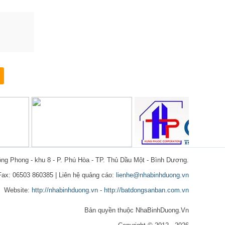
ồng Phong - khu 8 - P. Phú Hòa - TP. Thủ Dầu Một - Bình Dương.
 Fax: 06503 860385 | Liên hệ quảng cáo:
lienhe@nhabinhduong.vn
Website:
http://nhabinhduong.vn
-
http://batdongsanban.com.vn
Bản quyền thuộc NhaBinhDuong.Vn