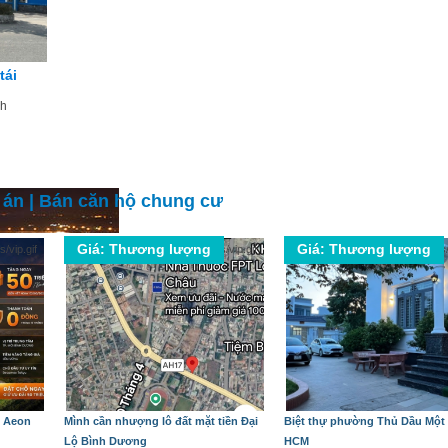
tái
nh
 án
|
Bán căn hộ chung cư
Giá: Thương lượng
Giá: Thương lượng
ề Aeon
Mình cần nhượng lô đất mặt tiền Đại
Biệt thự phường Thủ Dầu Một 
Lộ Bình Dương
HCM