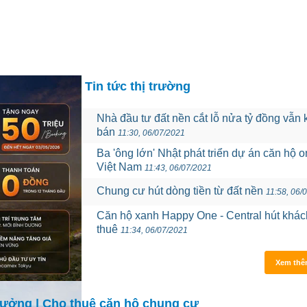
Dự án
Tài sản +
Tin tức
Liên hệ
Tin tức thị trường
Nhà đầu tư đất nền cắt lỗ nửa tỷ đồng vẫn 
bán
11:30, 06/07/2021
Ba 'ông lớn' Nhật phát triển dự án căn hộ o
Việt Nam
11:43, 06/07/2021
Chung cư hút dòng tiền từ đất nền
11:58, 06/
Căn hộ xanh Happy One - Central hút khác
thuê
11:34, 06/07/2021
Xem thê
 xưởng
|
Cho thuê căn hộ chung cư