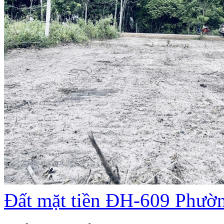
Đất mặt tiền ĐH-609 Phư