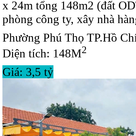
x 24m tổng 148m2 (đất OD
phòng công ty, xây nhà hàng
Phường Phú Thọ TP.Hồ Ch
2
Diện tích: 148M
Giá: 3,5 tỷ