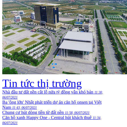
Tin tức thị trường
Nhà đầu tư đất nền cắt lỗ nửa tỷ đồng vẫn khó bán
11:30,
06/07/2021
Ba 'ông lớn' Nhật phát triển dự án căn hộ onsen tại Việt
Nam
11:43, 06/07/2021
Chung cư hút dòng tiền từ đất nền
11:58, 06/07/2021
Căn hộ xanh Happy One - Central hút khách thuê
11:34,
06/07/2021