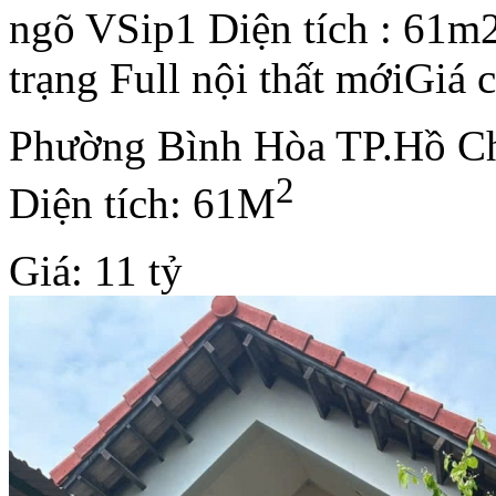
ngõ VSip1 Diện tích : 61
trạng Full nội thất mớiGiá c
Phường Bình Hòa TP.Hồ C
2
Diện tích: 61M
Giá: 11 tỷ