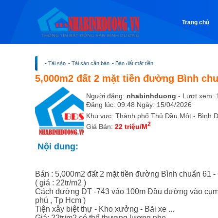
Trang chủ
• Tài sản
• Tài sản cần bán
• Bán đất mặt tiền
5,000m2 đất 2 mặt tiền đường Bình chu
Người đăng:
nhabinhduong
- Lượt xem: 
Đăng lúc: 09:48 Ngày: 15/04/2026
Khu vực: Thành phố Thủ Dầu Một - Bình D
2
Giá Bán:
22 triệu/M
Nội dung:
Bán : 5,000m2 đất 2 mặt tiền đường Bình chuẩn 61 -
( giá : 22tr/m2 )
Cách đường DT -743 vào 100m Đầu đường vào cụm cô
phú , Tp Hcm )
Tiện xây biệt thự - Kho xưởng - Bãi xe ...
Giá: 22tr/m2 có thể thương lượng nhẹ