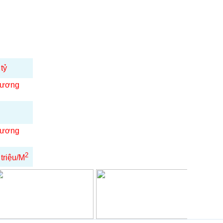
 tỷ
ương
ương
2
 triệu/M