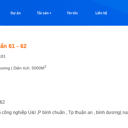
Dự án
Tài sản +
Tin tức
Liên hệ
ẩn 61 - 62
181
2
ương | Diện tích: 5000M
 62
ng nghiệp U&I ,P bình chuẩn , Tp thuận an , bình dương( nay