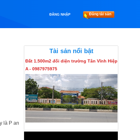
Đăng tài sản
ĐĂNG NHẬP
Tài sản nổi bật
Đất 1.500m2 đối diện trường Tân Vĩnh Hiệp
A - 0987975975
 là P an