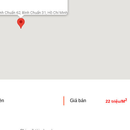
h Chuẩn 62, Bình Chuẩn 31, Hồ Chí Minh
2
ền
Giá bán
22 triệu/M