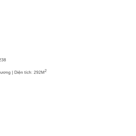
Dự án
Tài sản +
Tin tức
Liên hệ
238
2
ương | Diện tích: 292M