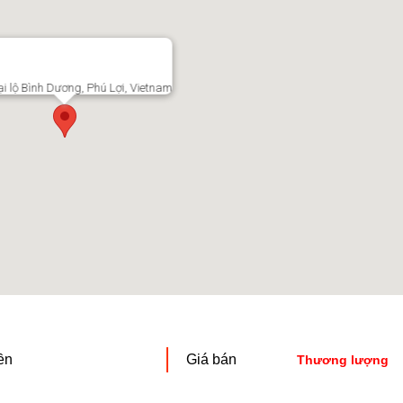
i lộ Bình Dương, Phú Lợi, Vietnam
ền
Giá bán
Thương lượng