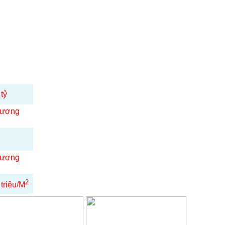
 tỷ
ương
ương
2
 triệu/M