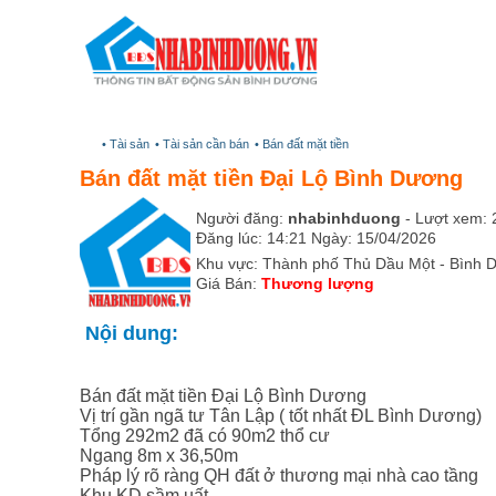
Trang chủ
• Tài sản
• Tài sản cần bán
• Bán đất mặt tiền
Bán đất mặt tiền Đại Lộ Bình Dương
Người đăng:
nhabinhduong
- Lượt xem: 
Đăng lúc: 14:21 Ngày: 15/04/2026
Khu vực: Thành phố Thủ Dầu Một - Bình D
Giá Bán:
Thương lượng
Nội dung:
Bán đất mặt tiền Đại Lộ Bình Dương
Vị trí gần ngã tư Tân Lập ( tốt nhất ĐL Bình Dương)
Tổng 292m2 đã có 90m2 thổ cư
Ngang 8m x 36,50m
Pháp lý rõ ràng QH đất ở thương mại nhà cao tầng
Khu KD sầm uất