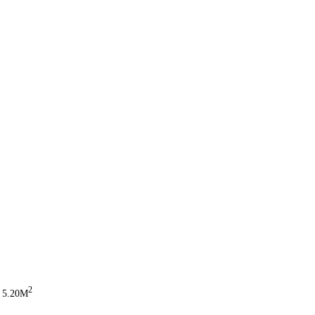
2
: 5.20M