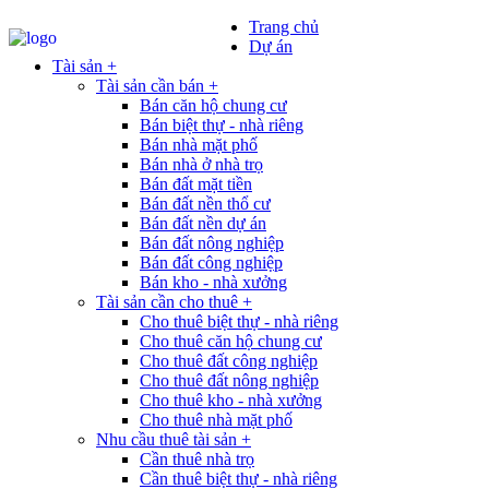
Trang chủ
Dự án
Tài sản +
Tài sản cần bán +
Bán căn hộ chung cư
Bán biệt thự - nhà riêng
Bán nhà mặt phố
Bán nhà ở nhà trọ
Bán đất mặt tiền
Bán đất nền thổ cư
Bán đất nền dự án
Bán đất nông nghiệp
Bán đất công nghiệp
Bán kho - nhà xưởng
Tài sản cần cho thuê +
Cho thuê biệt thự - nhà riêng
Cho thuê căn hộ chung cư
Cho thuê đất công nghiệp
Cho thuê đất nông nghiệp
Cho thuê kho - nhà xưởng
Cho thuê nhà mặt phố
Nhu cầu thuê tài sản +
Cần thuê nhà trọ
Cần thuê biệt thự - nhà riêng