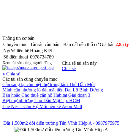
Thông tin cơ bản:
Chuyên mục
Tài sản cần bán - Bán đất nền thổ cư
Giá bán
2,85 tỷ
Người liên hệ
Hoàng Kiệt
Số điện thoại
0978734789
Xem tài sản cùng người đăng
Chia sẽ tài sản này
Chia sẻ
Chia sẻ
Các tài sản cùng chuyên mục:
Cần sang lại căn biệt thự trung tâm Thủ Dầu Một
Mình cần nhượng lô đất mặt tiền Đại Lộ Bình Dương
Bán hoặc Cho thuê căn hộ Habitat Giai đoạn 3
Biệt thự phường Thủ Dầu Một Tp. HCM
The Nest - Căn Hộ Mới liền kề Aeon Mall
Đất 1.500m2 đối diện trường Tân Vĩnh Hiệp A - 0987975975