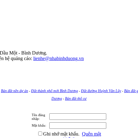
ủ Dầu Một - Bình Dương.
iên hệ quảng cáo:
lienhe@nhabinhduong.vn
-
Bán đất nền dự án
-
Đất thành phố mới Bình Dương
-
Đất đường Huỳnh Văn Lũy
-
Bán đất g
Dương
-
Bán đất thổ cư
Tên đăng
nhập:
Mật khẩu:
Ghi nhớ mật khẩu.
Quên mật