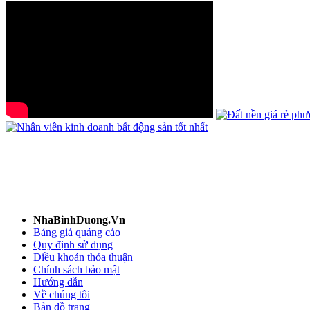
NhaBinhDuong.Vn
Bảng giá quảng cáo
Quy định sử dụng
Điều khoản thỏa thuận
Chính sách bảo mật
Hướng dẫn
Về chúng tôi
Bản đồ trang