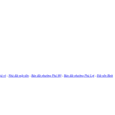
iá rẻ
-
Nhà đất mặt tiền
-
Bán đất phường Phú Mỹ
-
Bán đất phường Phú Lợi
-
Đất nền Bình