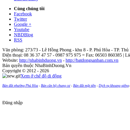
Cùng chúng tôi
Facebook
Twitter
Google +
Youtube
NBDBlog
RSS
Văn phòng: 273/73 - Lê Hồng Phong - khu 8 - P. Phú Hòa - TP. Th
Điện thoại: 08 36 37 47 57 - 0987 975 975 = Fax: 06503 860385 | L
Website:
http://nhabinhduong.vn
-
http://batdongsanban.com.vn
Bản quyền thuộc NhaBinhDuong.Vn
Copyright © 2012 - 2026
Xem ở chế độ di động
Bán đất phường Phú Hòa
-
Bán căn hộ chung cư
-
Bán đất mặt tiền
-
Dịch vụ khoang giếng
Đăng nhập