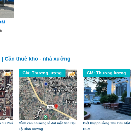
tái
nh
p
|
Cần thuê kho - nhà xưởng
Giá: Thương lượng
Giá: Thương lượng
h cư Phú
Mình cần nhượng lô đất mặt tiền Đại
Biệt thự phường Thủ Dầu Một 
Lộ Bình Dương
HCM