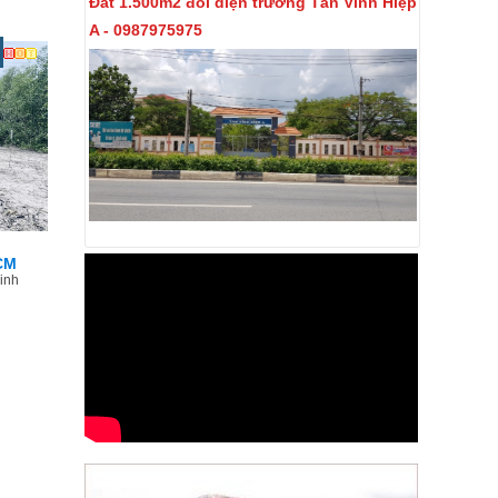
Đất 1.500m2 đối diện trường Tân Vĩnh Hiệp
A - 0987975975
CM
inh