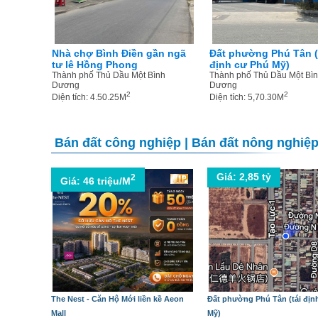
Nhà chợ Bình Điền gần ngã
Đất phường Phú Tân (
tư lê Hồng Phong
định cư Phú Mỹ)
Thành phố Thủ Dầu Một Bình
Thành phố Thủ Dầu Một Bì
Dương
Dương
2
2
Diện tích: 4.50.25M
Diện tích: 5,70.30M
Bán đất công nghiệp
|
Bán đất nông nghiệ
Giá: 2,85 tỷ
2
Giá: 46 triệu/M
The Nest - Căn Hộ Mới liền kề Aeon
Đất phường Phú Tân (tái địn
Mall
Mỹ)