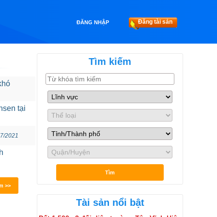
Đăng tài sản
ĐĂNG NHẬP
Tìm kiếm
khó
nsen tại
07/2021
h
Tìm
m >>
Tài sản nổi bật