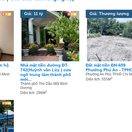
Giá: 11 tỷ
Giá: Thương lượng
n hộ
Nhà mặt tiền đường ĐT-
Đất mặt tiền ĐH-609
742(Huỳnh văn Lũy ) cửa
Phường Phú An - TPH
í Minh
ngõ trung tâm thành phố
Phường An Phú TP.Hồ Chí M
2
mới...
Diện tích: 555M
Thành phố Thủ Dầu Một Bình
Dương
2
Diện tích: 296M