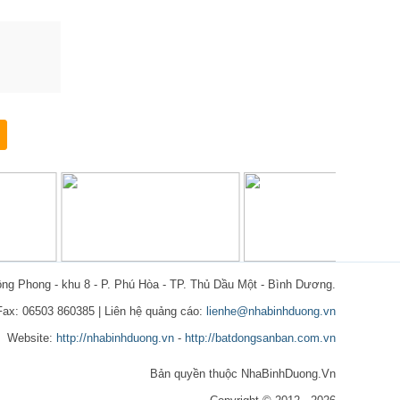
ồng Phong - khu 8 - P. Phú Hòa - TP. Thủ Dầu Một - Bình Dương.
 Fax: 06503 860385 | Liên hệ quảng cáo:
lienhe@nhabinhduong.vn
Website:
http://nhabinhduong.vn
-
http://batdongsanban.com.vn
Bản quyền thuộc NhaBinhDuong.Vn