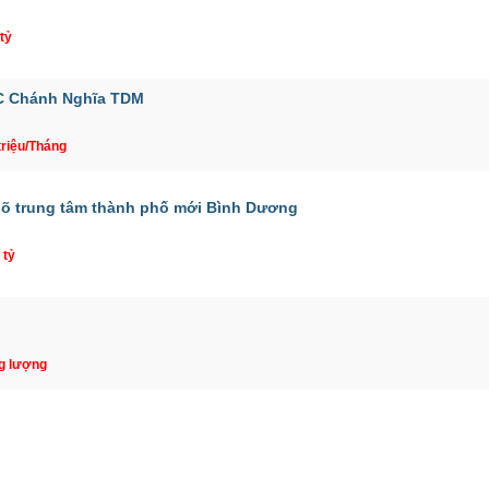
 tỷ
DC Chánh Nghĩa TDM
triệu/Tháng
gõ trung tâm thành phố mới Bình Dương
 tỷ
g lượng