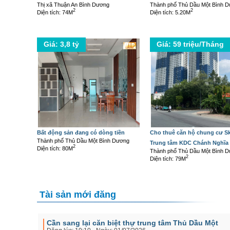
Thị xã Thuận An Bình Dương
Thành phố Thủ Dầu Một Bình 
2
2
Diện tích: 74M
Diện tích: 5.20M
Giá: 3,8 tỷ
Giá: 59 triệu/Tháng
Bất động sản đang có dòng tiền
Cho thuê căn hộ chung cư Sk
Thành phố Thủ Dầu Một Bình Dương
Trung tâm KDC Chánh Nghĩa
2
Diện tích: 80M
Thành phố Thủ Dầu Một Bình 
2
Diện tích: 79M
Tài sản mới đăng
Cần sang lại căn biệt thự trung tâm Thủ Dầu Một