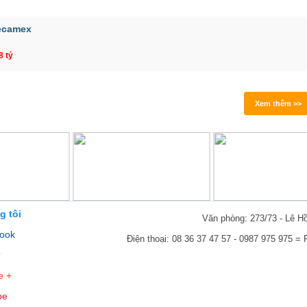
ecamex
8 tỷ
Xem thêm >>
g tôi
Văn phòng: 273/73 - Lê H
ook
Điện thoại: 08 36 37 47 57 - 0987 975 975 =
r
e +
be