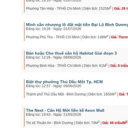
Đăng lúc: 19:10 - Ngày: 01/07/2026
2
Phường Tân Hiệp - TP.Hồ Chí Minh | Diện tích: 1525M
|
Giá: 29 t
Mình cần nhượng lô đất mặt tiền Đại Lộ Bình Dươn
Đăng lúc: 19:26 - Ngày: 01/07/2026
2
Phường Phú Thọ - TP.Hồ Chí Minh | Diện tích: 148M
|
Giá: Thươ
Bán hoặc Cho thuê căn hộ Habitat Giai đoạn 3
Đăng lúc: 12:26 - Ngày: 09/06/2026
2
Phường Bình Hòa - TP.Hồ Chí Minh | Diện tích: 61M
|
Giá: 8 triệ
Biệt thự phường Thủ Dầu Một Tp. HCM
Đăng lúc: 12:57 - Ngày: 09/06/2026
2
Thành phố Thủ Dầu Một - Bình Dương | Diện tích: 1650M
|
Giá:
The Nest - Căn Hộ Mới liền kề Aeon Mall
Đăng lúc: 19:43 - Ngày: 21/05/2026
2
2
Thị xã Thuận An - Bình Dương | Diện tích: 74M
|
Giá: 46 triệu/M