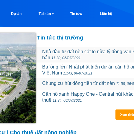
Dự án
Tài sản +
Tin tức
Liên hệ
Tin tức thị trường
Nhà đầu tư đất nền cắt lỗ nửa tỷ đồng vẫn 
bán
11:30, 06/07/2021
Ba 'ông lớn' Nhật phát triển dự án căn hộ o
Việt Nam
11:43, 06/07/2021
Chung cư hút dòng tiền từ đất nền
11:58, 06/
Căn hộ xanh Happy One - Central hút khác
thuê
11:34, 06/07/2021
Xem thê
cư
|
Cho thuê đất nông nghiệp