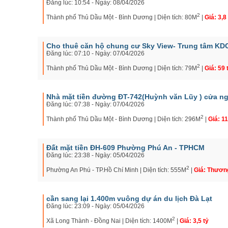
Đăng lúc: 10:54 - Ngày: 08/04/2026
2
Thành phố Thủ Dầu Một - Bình Dương | Diện tích: 80M
|
Giá: 3,8
Cho thuê căn hộ chung cư Sky View- Trung tâm K
Đăng lúc: 07:10 - Ngày: 07/04/2026
2
Thành phố Thủ Dầu Một - Bình Dương | Diện tích: 79M
|
Giá: 59 
Nhà mặt tiền đường ĐT-742(Huỳnh văn Lũy ) cửa n
Đăng lúc: 07:38 - Ngày: 07/04/2026
2
Thành phố Thủ Dầu Một - Bình Dương | Diện tích: 296M
|
Giá: 11
Đất mặt tiền ĐH-609 Phường Phú An - TPHCM
Đăng lúc: 23:38 - Ngày: 05/04/2026
2
Phường An Phú - TP.Hồ Chí Minh | Diện tích: 555M
|
Giá: Thươn
cần sang lại 1.400m vuông dự án du lịch Đà Lạt
Đăng lúc: 23:09 - Ngày: 05/04/2026
2
Xã Long Thành - Đồng Nai | Diện tích: 1400M
|
Giá: 3,5 tỷ