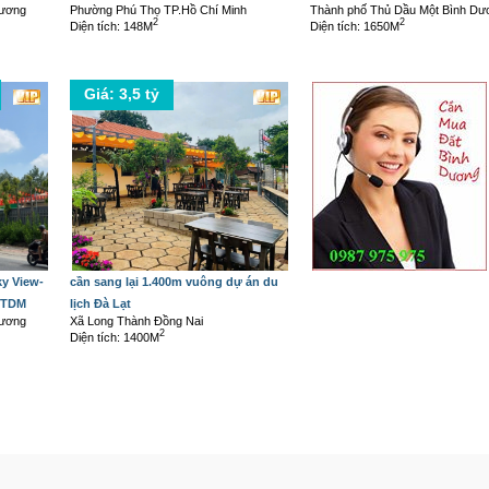
Dương
Phường Phú Thọ TP.Hồ Chí Minh
Thành phố Thủ Dầu Một Bình Dư
2
2
Diện tích: 148M
Diện tích: 1650M
Giá: 3,5 tỷ
y View-
cần sang lại 1.400m vuông dự án du
 TDM
lịch Đà Lạt
Dương
Xã Long Thành Đồng Nai
2
Diện tích: 1400M