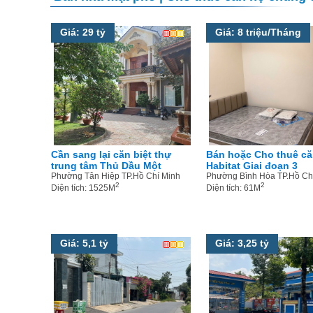
Giá: 29 tỷ
Giá: 8 triệu/Tháng
Cần sang lại căn biệt thự
Bán hoặc Cho thuê că
trung tâm Thủ Dầu Một
Habitat Giai đoạn 3
Phường Tân Hiệp TP.Hồ Chí Minh
Phường Bình Hòa TP.Hồ Ch
2
2
Diện tích: 1525M
Diện tích: 61M
Giá: 5,1 tỷ
Giá: 3,25 tỷ